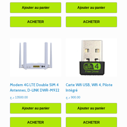
Ajouter au panier
Ajouter au panier
ACHETER
ACHETER
Modem 4G LTE Double SIM 4
Carte Wifi USB, WIfi 4, Pilote
Antennes, D-LINK DWR-M922
Intégré
د.ج
13500.00
د.ج
900.00
Ajouter au panier
Ajouter au panier
ACHETER
ACHETER