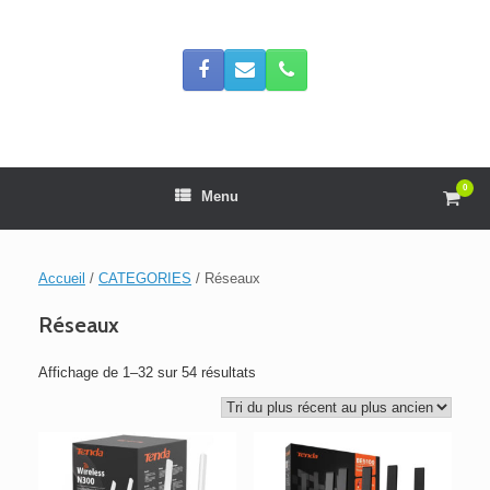
Skip
to
content
0
View
Menu
shop
cart
Accueil
/
CATEGORIES
/ Réseaux
Réseaux
Trié
Affichage de 1–32 sur 54 résultats
du
plus
récent
au
plus