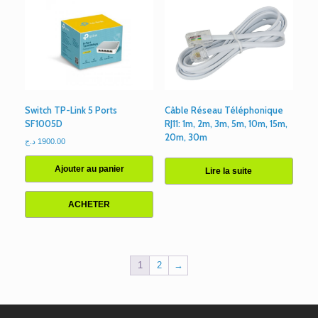
Switch TP-Link 5 Ports
Câble Réseau Téléphonique
SF1005D
RJ11: 1m, 2m, 3m, 5m, 10m, 15m,
20m, 30m
د.ج
1900.00
Ajouter au panier
Lire la suite
ACHETER
1
2
→