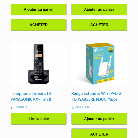
Ajouter au panier
Ajouter au panier
ACHETER
ACHETER
Téléphone Fix Sans Fil
Range Extender WifiTP-Link
PANASONIC KX-TG1711
TL-WA855RE N300 Mbps
د.ج
6500.00
د.ج
5300.00
Lire la suite
Ajouter au panier
ACHETER