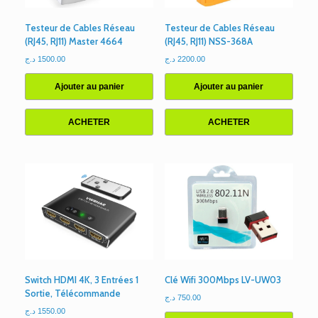
Testeur de Cables Réseau
Testeur de Cables Réseau
(RJ45, RJ11) Master 4664
(RJ45, RJ11) NSS-368A
د.ج
1500.00
د.ج
2200.00
Ajouter au panier
Ajouter au panier
ACHETER
ACHETER
Switch HDMI 4K, 3 Entrées 1
Clé Wifi 300Mbps LV-UW03
Sortie, Télécommande
د.ج
750.00
د.ج
1550.00