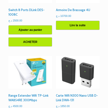
Switch 8 Ports DLink DES-
Armoire De Brassage 4U
1008C
د.ج
10700.00
د.ج
2500.00
Lire la suite
Ajouter au panier
ACHETER
Range Extender Wifi TP-Link
Carte Wifi N300 Nano USB D-
WA854RE 300Mbps
Link DWA-131
د.ج
4500.00
د.ج
1850.00