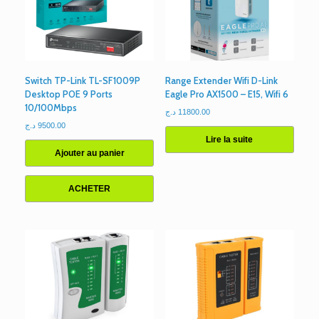
Switch TP-Link TL-SF1009P
Range Extender Wifi D-Link
Desktop POE 9 Ports
Eagle Pro AX1500 – E15, Wifi 6
10/100Mbps
د.ج
11800.00
د.ج
9500.00
Lire la suite
Ajouter au panier
ACHETER