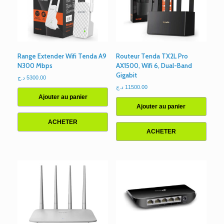
ancien
Range Extender Wifi Tenda A9
Routeur Tenda TX2L Pro
N300 Mbps
AX1500, Wifi 6, Dual-Band
Gigabit
د.ج
5300.00
د.ج
11500.00
Ajouter au panier
Ajouter au panier
ACHETER
ACHETER