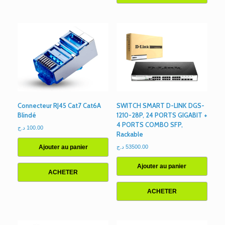
Connecteur RJ45 Cat7 Cat6A
SWITCH SMART D-LINK DGS-
Blindé
1210-28P, 24 PORTS GIGABIT +
4 PORTS COMBO SFP,
د.ج
100.00
Rackable
Ajouter au panier
د.ج
53500.00
Ajouter au panier
ACHETER
ACHETER