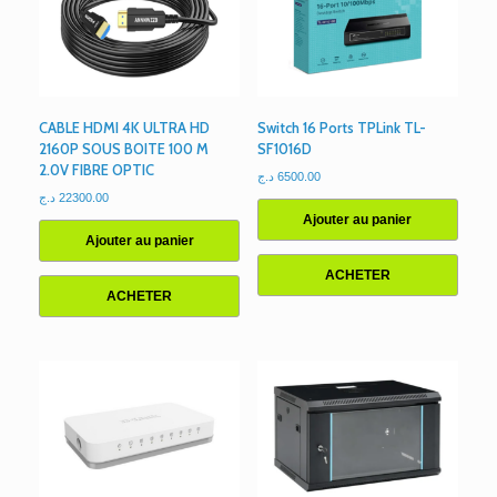
CABLE HDMI 4K ULTRA HD
Switch 16 Ports TPLink TL-
2160P SOUS BOITE 100 M
SF1016D
2.0V FIBRE OPTIC
د.ج
6500.00
د.ج
22300.00
Ajouter au panier
Ajouter au panier
ACHETER
ACHETER