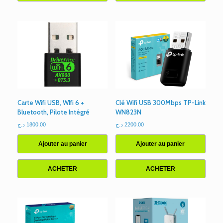
Carte Wifi USB, WIfi 6 +
Clé Wifi USB 300Mbps TP-Link
Bluetooth, Pilote Intégré
WN823N
د.ج
1800.00
د.ج
2200.00
Ajouter au panier
Ajouter au panier
ACHETER
ACHETER