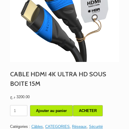
CABLE HDMI 4K ULTRA HD SOUS
BOITE 15M
د.ج
3200.00
quantité
Ajouter au panier
ACHETER
de
CABLE
HDMI
Catégories :
Câbles
,
CATEGORIES
,
Réseaux
,
Sécurité