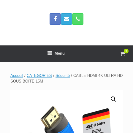
Skip
to
content
0
View
Menu
shop
cart
Accueil
/
CATEGORIES
/
Sécurité
/ CABLE HDMI 4K ULTRA HD
SOUS BOITE 15M