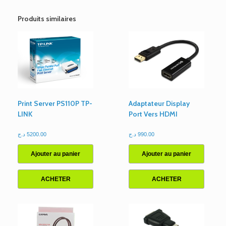
4K
ULTRA
Produits similaires
HD
SOUS
BOITE
15M
Print Server PS110P TP-
Adaptateur Display
LINK
Port Vers HDMI
د.ج
5200.00
د.ج
990.00
Ajouter au panier
Ajouter au panier
ACHETER
ACHETER