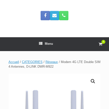
Skip
to
content
0
View
Menu
shop
cart
Accueil
/
CATEGORIES
/
Réseaux
/ Modem 4G LTE Double SIM
4 Antennes, D-LINK DWR-M922