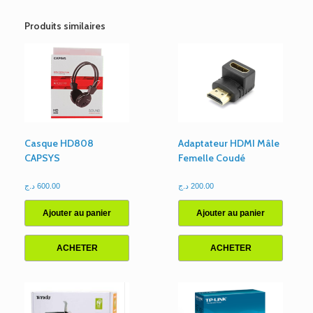
LTE
Double
Produits similaires
SIM
4
Antennes,
D-
LINK
DWR-
M922
Casque HD808
Adaptateur HDMI Mâle
CAPSYS
Femelle Coudé
د.ج
600.00
د.ج
200.00
Ajouter au panier
Ajouter au panier
ACHETER
ACHETER