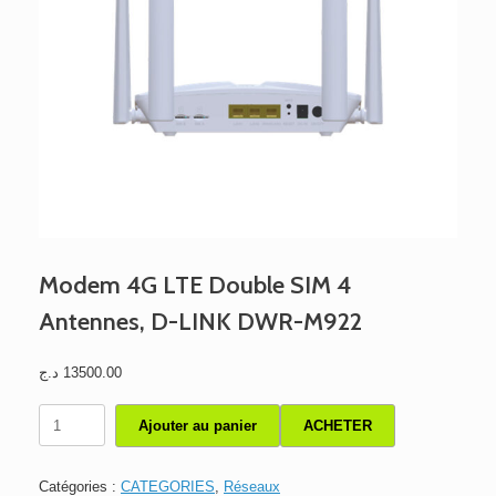
Modem 4G LTE Double SIM 4
Antennes, D-LINK DWR-M922
د.ج
13500.00
quantité
Ajouter au panier
ACHETER
de
Modem
4G
Catégories :
CATEGORIES
,
Réseaux