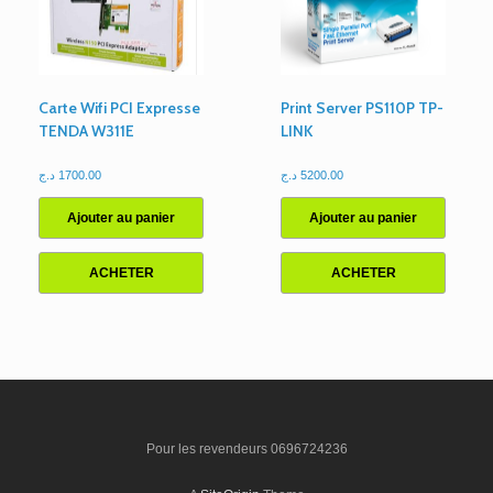
Carte Wifi PCI Expresse
Print Server PS110P TP-
TENDA W311E
LINK
د.ج
1700.00
د.ج
5200.00
Ajouter au panier
Ajouter au panier
ACHETER
ACHETER
Pour les revendeurs 0696724236