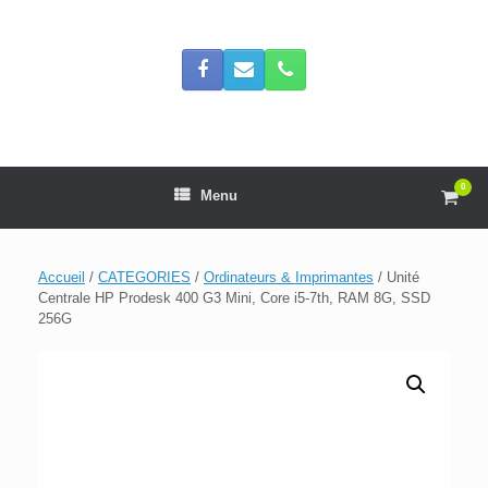
Skip
to
content
0
View
Menu
shop
cart
Accueil
/
CATEGORIES
/
Ordinateurs & Imprimantes
/ Unité
Centrale HP Prodesk 400 G3 Mini, Core i5-7th, RAM 8G, SSD
256G