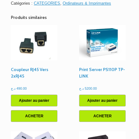
Centrale
Catégories :
CATEGORIES
,
Ordinateurs & Imprimantes
HP
Prodesk
Produits similaires
400
G3
Mini,
Core
i5-
7th,
RAM
8G,
SSD
Coupleur RJ45 Vers
Print Server PS110P TP-
256G
2xRJ45
LINK
د.ج
490.00
د.ج
5200.00
Ajouter au panier
Ajouter au panier
ACHETER
ACHETER