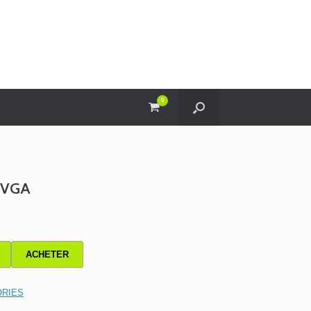
0
View
shopping
cart
s VGA
ACHETER
RIES