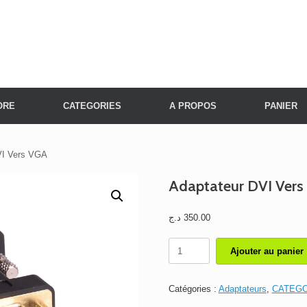
ORE
CATEGORIES
A PROPOS
PANIER
VI Vers VGA
Adaptateur DVI Ver
د.ج
350.00
quantité
Ajouter au panier
de
Adaptateur
DVI
Catégories :
Adaptateurs
,
CATEGO
Vers