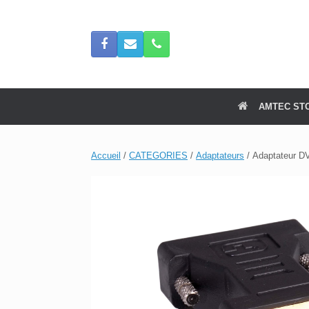
Skip
to
content
AMTEC ST
Accueil
/
CATEGORIES
/
Adaptateurs
/ Adaptateur D