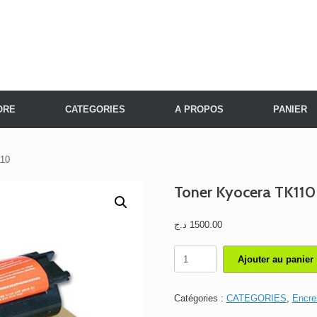
ORE
CATEGORIES
A PROPOS
PANIER
110
Toner Kyocera TK110
د.ج
1500.00
quantité
Ajouter au panier
de
Toner
Kyocera
Catégories :
CATEGORIES
,
Encre
TK110