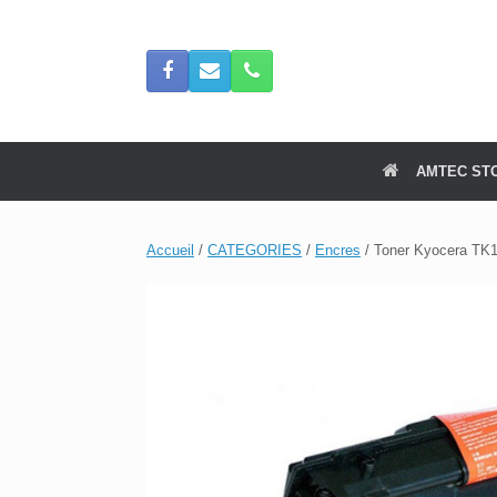
Skip
to
content
AMTEC ST
Accueil
/
CATEGORIES
/
Encres
/ Toner Kyocera TK