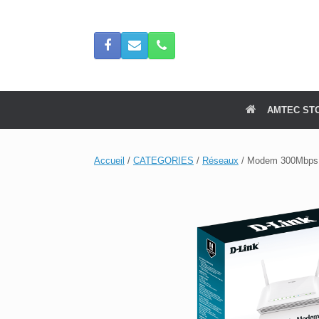
Skip
to
content
AMTEC ST
Accueil
/
CATEGORIES
/
Réseaux
/ Modem 300Mbps