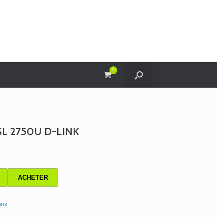
0
View
shopping
cart
L 2750U D-LINK
ACHETER
aux