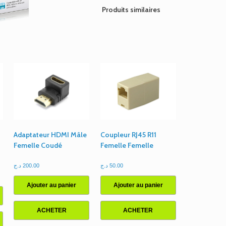
2750U
Produits similaires
D-
LINK
Adaptateur HDMI Mâle
Coupleur RJ45 R11
Femelle Coudé
Femelle Femelle
د.ج
200.00
د.ج
50.00
Ajouter au panier
Ajouter au panier
ACHETER
ACHETER