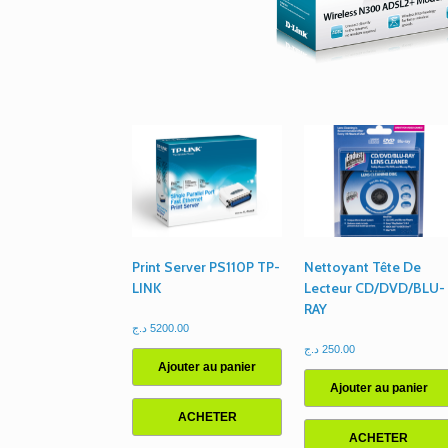
Print Server PS110P TP-
Nettoyant Tête De
LINK
Lecteur CD/DVD/BLU-
RAY
د.ج
5200.00
د.ج
250.00
Ajouter au panier
Ajouter au panier
ACHETER
ACHETER