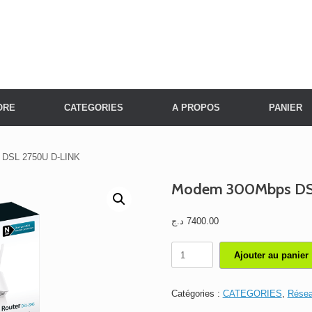
ORE
CATEGORIES
A PROPOS
PANIER
 DSL 2750U D-LINK
Modem 300Mbps DS
د.ج
7400.00
quantité
Ajouter au panier
de
Modem
300Mbps
Catégories :
CATEGORIES
,
Rése
DSL