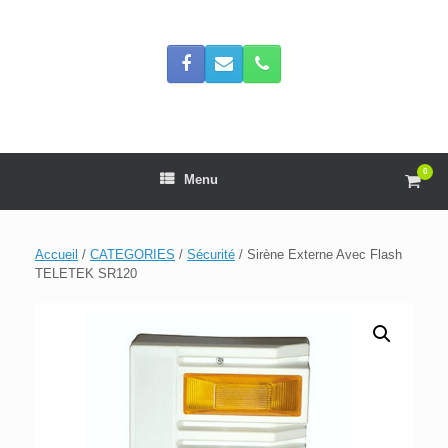
Skip
to
content
0
View
Menu
shop
cart
Accueil
/
CATEGORIES
/
Sécurité
/ Sirène Externe Avec Flash
TELETEK SR120