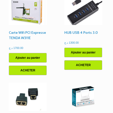
Carte Wifi PCI Expresse
HUB USB 4 Ports 3.0
TENDA W311E
د.ج
1300.00
د.ج
1700.00
Ajouter au panier
Ajouter au panier
ACHETER
ACHETER