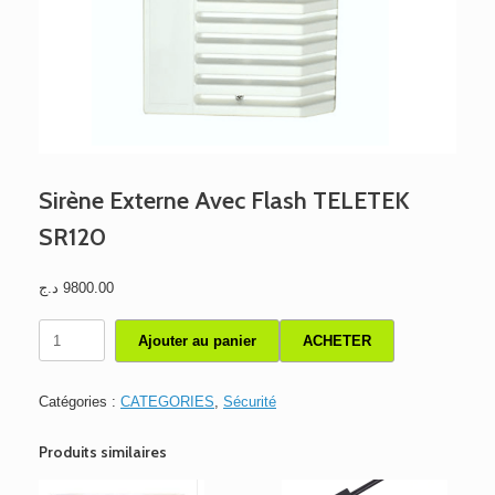
Sirène Externe Avec Flash TELETEK
SR120
د.ج
9800.00
quantité
Ajouter au panier
ACHETER
de
Sirène
Externe
Catégories :
CATEGORIES
,
Sécurité
Avec
Flash
Produits similaires
TELETEK
SR120