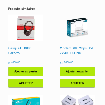
10
Sorties
Produits similaires
5
USB-
A
&
USB
C
32W
PD
QC
Casque HD808
Modem 300Mbps DSL
LDNIO
CAPSYS
2750U D-LINK
SC10610
د.ج
600.00
د.ج
7400.00
Ajouter au panier
Ajouter au panier
ACHETER
ACHETER