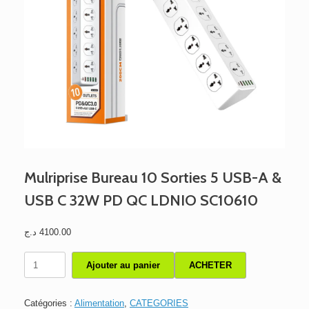
Mulriprise Bureau 10 Sorties 5 USB-A &
USB C 32W PD QC LDNIO SC10610
د.ج
4100.00
quantité
Ajouter au panier
ACHETER
de
Mulriprise
Bureau
Catégories :
Alimentation
,
CATEGORIES