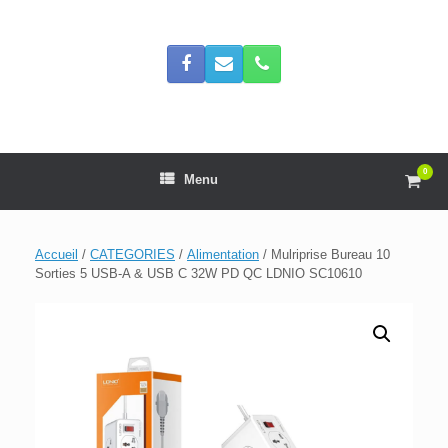
Skip
to
content
0
View
Menu
shop
cart
Accueil
/
CATEGORIES
/
Alimentation
/ Mulriprise Bureau 10
Sorties 5 USB-A & USB C 32W PD QC LDNIO SC10610