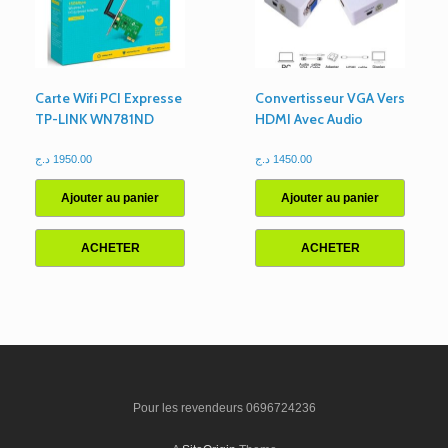
Carte Wifi PCI Expresse
Convertisseur VGA Vers
TP-LINK WN781ND
HDMI Avec Audio
د.ج
1950.00
د.ج
1450.00
Ajouter au panier
Ajouter au panier
ACHETER
ACHETER
Pour les revendeurs 0696724236