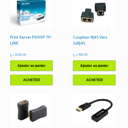
Print Server PS110P TP-
Coupleur RJ45 Vers
LINK
2xRJ45
د.ج
5200.00
د.ج
490.00
Ajouter au panier
Ajouter au panier
ACHETER
ACHETER