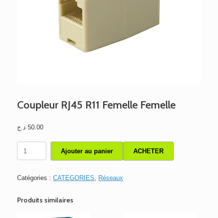
Coupleur RJ45 R11 Femelle Femelle
د.ج
50.00
quantité
Ajouter au panier
ACHETER
de
Coupleur
RJ45
Catégories :
CATEGORIES
,
Réseaux
R11
Femelle
Produits similaires
Femelle