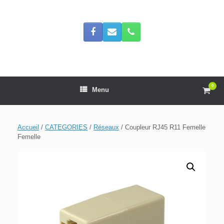
Skip
to
content
0
View
Menu
shop
cart
Accueil
/
CATEGORIES
/
Réseaux
/ Coupleur RJ45 R11 Femelle
Femelle