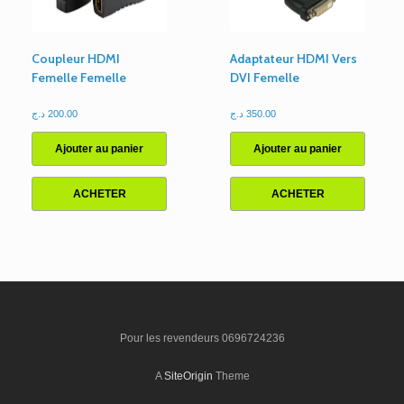
Coupleur HDMI
Adaptateur HDMI Vers
Femelle Femelle
DVI Femelle
د.ج
200.00
د.ج
350.00
Ajouter au panier
Ajouter au panier
ACHETER
ACHETER
Pour les revendeurs 0696724236
A
SiteOrigin
Theme