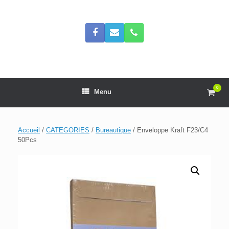
Skip
to
content
0
View
Menu
shop
cart
Accueil
/
CATEGORIES
/
Bureautique
/ Enveloppe Kraft F23/C4
50Pcs