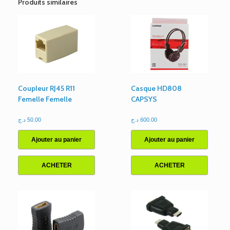
Produits similaires
Coupleur RJ45 R11
Casque HD808
Femelle Femelle
CAPSYS
د.ج
50.00
د.ج
600.00
Ajouter au panier
Ajouter au panier
ACHETER
ACHETER