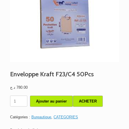
Enveloppe Kraft F23/C4 50Pcs
د.ج
780.00
quantité
Ajouter au panier
ACHETER
de
Enveloppe
Kraft
Catégories :
Bureautique
,
CATEGORIES
F23/C4
50Pcs