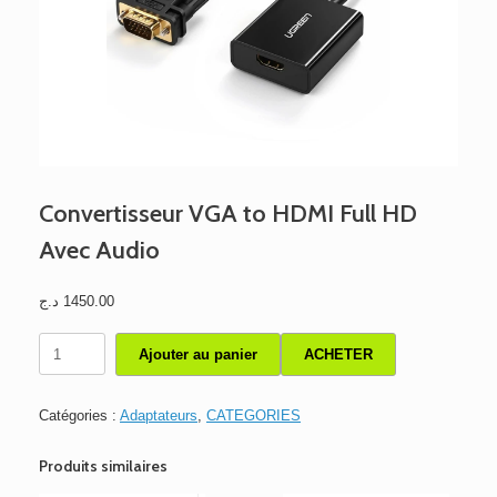
Convertisseur VGA to HDMI Full HD
Avec Audio
د.ج
1450.00
quantité
Ajouter au panier
ACHETER
de
Convertisseur
VGA
Catégories :
Adaptateurs
,
CATEGORIES
to
HDMI
Produits similaires
Full
HD