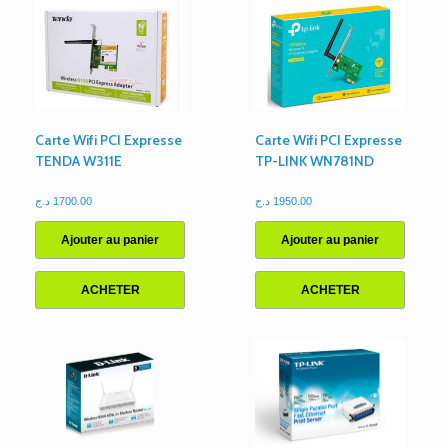
Avec
Audio
Carte Wifi PCI Expresse
Carte Wifi PCI Expresse
TENDA W311E
TP-LINK WN781ND
د.ج
1700.00
د.ج
1950.00
Ajouter au panier
Ajouter au panier
ACHETER
ACHETER