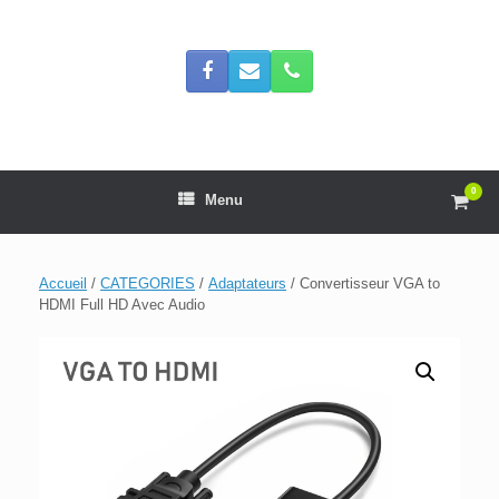
Skip
to
content
0
View
Menu
shop
cart
Accueil
/
CATEGORIES
/
Adaptateurs
/ Convertisseur VGA to
HDMI Full HD Avec Audio