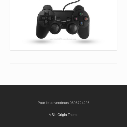
Pour les revendeurs 0696724236
A
SiteOrigin
Theme