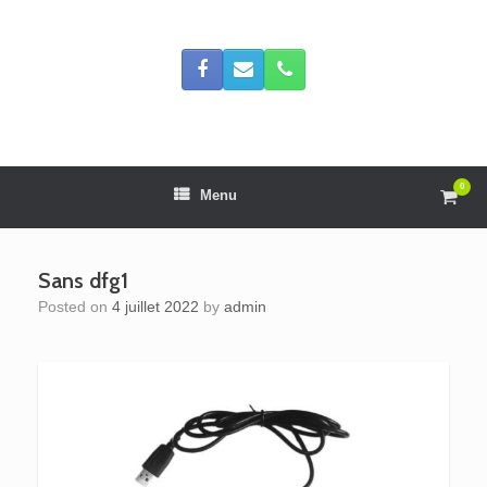
Skip
to
content
0
View
Menu
shop
cart
Sans dfg1
Posted on
4 juillet 2022
by
admin