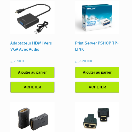
(SB)
Adaptateur HDMI Vers
Print Server PS110P TP-
VGA Avec Audio
LINK
د.ج
990.00
د.ج
5200.00
Ajouter au panier
Ajouter au panier
ACHETER
ACHETER