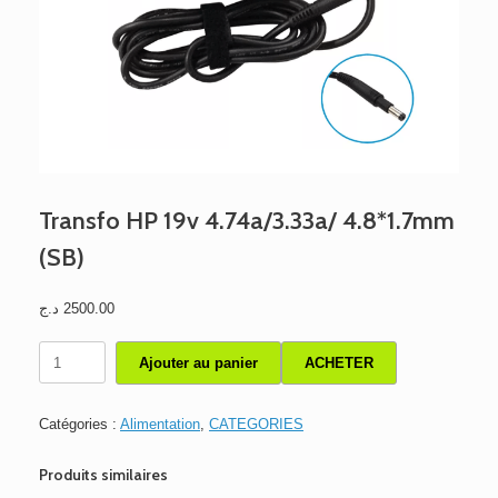
Transfo HP 19v 4.74a/3.33a/ 4.8*1.7mm
(SB)
د.ج
2500.00
quantité
Ajouter au panier
ACHETER
de
Transfo
HP
Catégories :
Alimentation
,
CATEGORIES
19v
4.74a/3.33a/
Produits similaires
4.8*1.7mm