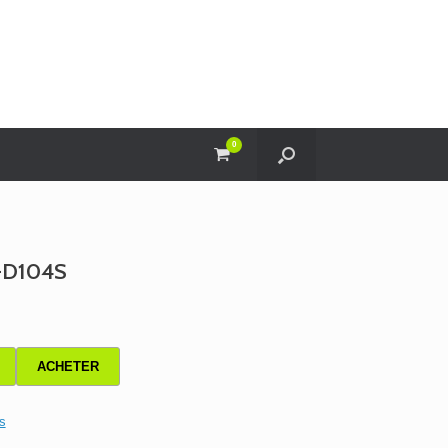
0
View
shopping
cart
-D104S
ACHETER
s