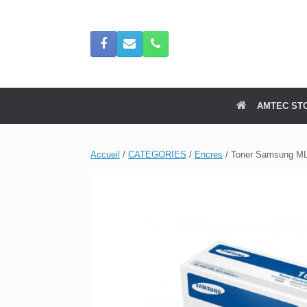
Skip
to
content
AMTEC ST
Accueil
/
CATEGORIES
/
Encres
/ Toner Samsung M