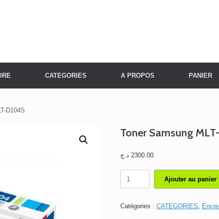
ORE
CATEGORIES
A PROPOS
PANIER
LT-D104S
Toner Samsung MLT
د.ج
2300.00
quantité
Ajouter au panier
de
Toner
Samsung
Catégories :
CATEGORIES
,
Encre
MLT-