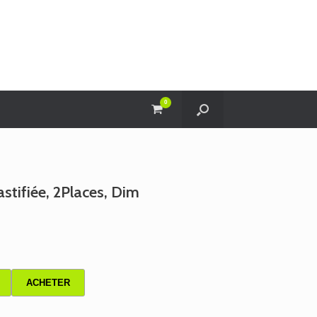
0
View
shopping
cart
tifiée, 2Places, Dim
ACHETER