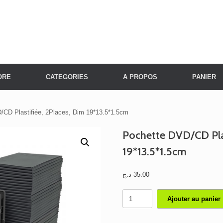
ORE
CATEGORIES
A PROPOS
PANIER
/CD Plastifiée, 2Places, Dim 19*13.5*1.5cm
Pochette DVD/CD Plas
19*13.5*1.5cm
د.ج
35.00
quantité
Ajouter au panier
de
Pochette
DVD/CD