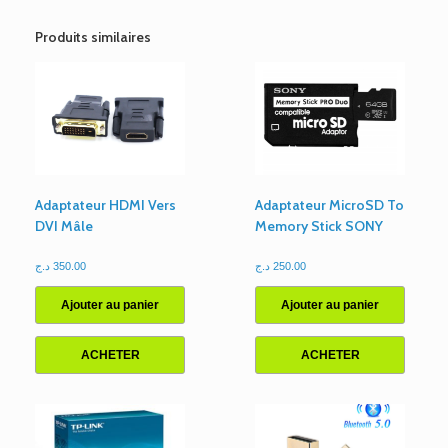
DualShock
Joystic
Produits similaires
Sans
Fil
Avec
Motifs
Adaptateur HDMI Vers
Adaptateur MicroSD To
DVI Mâle
Memory Stick SONY
د.ج
350.00
د.ج
250.00
Ajouter au panier
Ajouter au panier
ACHETER
ACHETER