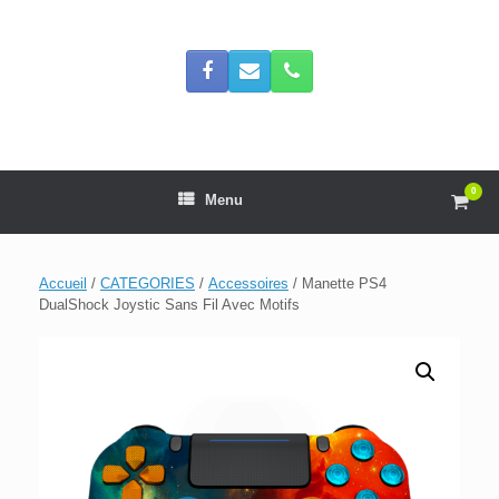
Skip
to
content
0
View
Menu
shop
cart
Accueil
/
CATEGORIES
/
Accessoires
/ Manette PS4
DualShock Joystic Sans Fil Avec Motifs