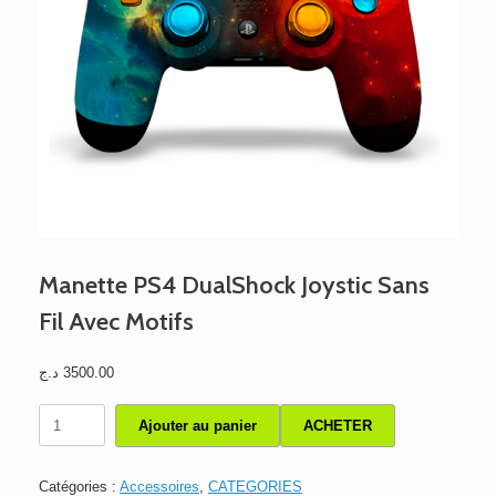
Manette PS4 DualShock Joystic Sans
Fil Avec Motifs
د.ج
3500.00
quantité
Ajouter au panier
ACHETER
de
Manette
PS4
Catégories :
Accessoires
,
CATEGORIES