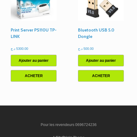
Print Server PS110U TP-
Bluetooth USB 5.0
LINK
Dongle
د.ج
5300.00
د.ج
500.00
Ajouter au panier
Ajouter au panier
ACHETER
ACHETER
Pour les revendeurs 0696724236