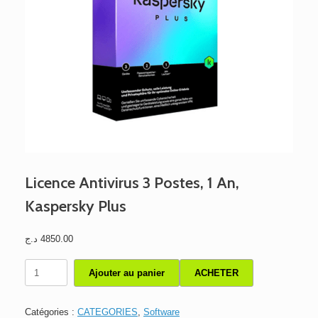
Licence Antivirus 3 Postes, 1 An,
Kaspersky Plus
د.ج
4850.00
quantité
Ajouter au panier
ACHETER
de
Licence
Antivirus
Catégories :
CATEGORIES
,
Software