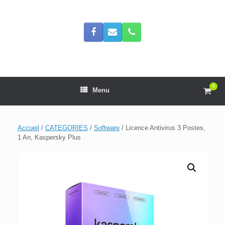
Skip
to
content
0
View
Menu
shop
cart
Accueil
/
CATEGORIES
/
Software
/ Licence Antivirus 3 Postes,
1 An, Kaspersky Plus