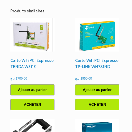
3
Postes,
Produits similaires
1
An,
Kaspersky
Plus
Carte Wifi PCI Expresse
Carte Wifi PCI Expresse
TENDA W311E
TP-LINK WN781ND
د.ج
1700.00
د.ج
1950.00
Ajouter au panier
Ajouter au panier
ACHETER
ACHETER