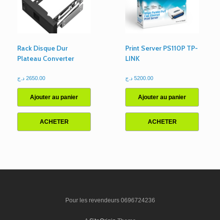
Rack Disque Dur
Print Server PS110P TP-
Plateau Converter
LINK
د.ج
2650.00
د.ج
5200.00
Ajouter au panier
Ajouter au panier
ACHETER
ACHETER
Pour les revendeurs 0696724236