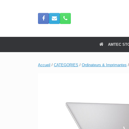
Skip
to
content
AMTEC ST
Accueil
/
CATEGORIES
/
Ordinateurs & Imprimantes
/