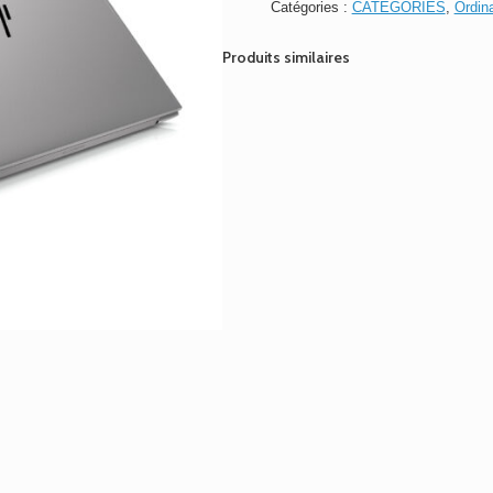
Catégories :
CATEGORIES
,
Ordin
EliteBook
850
Produits similaires
G5,
Core
i5-
7th,
RAM
8G,
SSD
256G,
15.6"