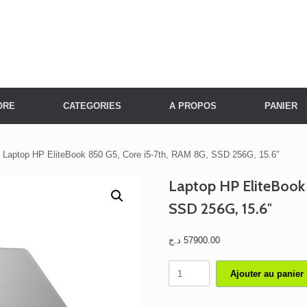
ORE
CATEGORIES
A PROPOS
PANIER
 Laptop HP EliteBook 850 G5, Core i5-7th, RAM 8G, SSD 256G, 15.6″
Laptop HP EliteBook
SSD 256G, 15.6″
د.ج
57900.00
quantité
Ajouter au panier
de
Laptop
HP