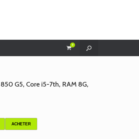
0
View
shopping
cart
 850 G5, Core i5-7th, RAM 8G,
ACHETER