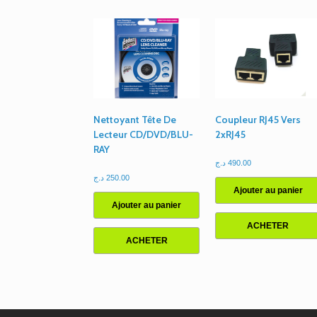
Nettoyant Tête De
Coupleur RJ45 Vers
Lecteur CD/DVD/BLU-
2xRJ45
RAY
د.ج
490.00
د.ج
250.00
Ajouter au panier
Ajouter au panier
ACHETER
ACHETER