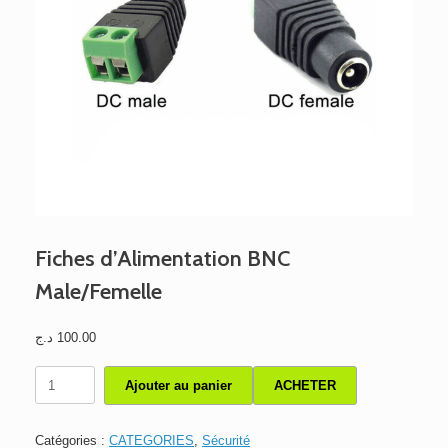
Fiches d’Alimentation BNC
Male/Femelle
د.ج
100.00
quantité
Ajouter au panier
ACHETER
de
Fiches
d'Alimentation
Catégories :
CATEGORIES
,
Sécurité