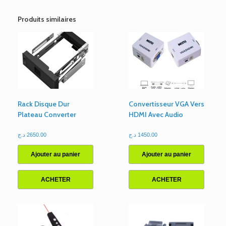
BNC
Male/Femelle
Produits similaires
Rack Disque Dur
Convertisseur VGA Vers
Plateau Converter
HDMI Avec Audio
د.ج
2650.00
د.ج
1450.00
Ajouter au panier
Ajouter au panier
ACHETER
ACHETER