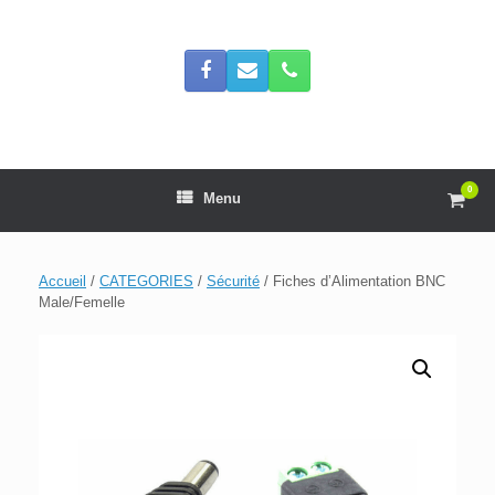
Skip
to
content
0
View
Menu
shop
cart
Accueil
/
CATEGORIES
/
Sécurité
/ Fiches d’Alimentation BNC
Male/Femelle