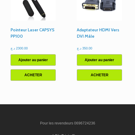
Pointeur Laser CAPSYS
Adaptateur HDMI Vers
PP100
DVI Mâle
د.ج
2300.00
د.ج
350.00
Ajouter au panier
Ajouter au panier
ACHETER
ACHETER
Pour les revendeurs 0696724236