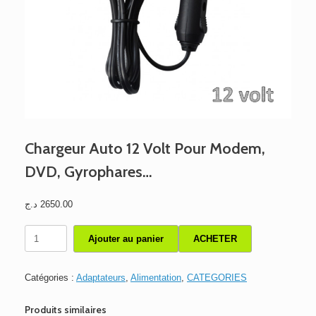
Chargeur Auto 12 Volt Pour Modem,
DVD, Gyrophares…
د.ج
2650.00
quantité
Ajouter au panier
ACHETER
de
Chargeur
Auto
Catégories :
Adaptateurs
,
Alimentation
,
CATEGORIES
12
Volt
Produits similaires
Pour