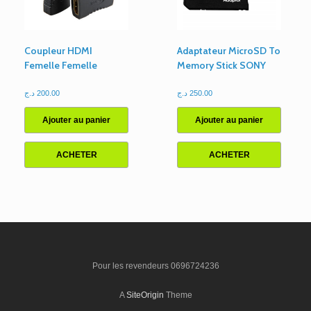
Coupleur HDMI
Adaptateur MicroSD To
Femelle Femelle
Memory Stick SONY
د.ج
200.00
د.ج
250.00
Ajouter au panier
Ajouter au panier
ACHETER
ACHETER
Pour les revendeurs 0696724236
A
SiteOrigin
Theme