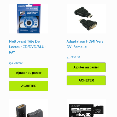
Modem,
DVD,
Gyrophares...
Nettoyant Tête De
Adaptateur HDMI Vers
Lecteur CD/DVD/BLU-
DVI Femelle
RAY
د.ج
350.00
د.ج
250.00
Ajouter au panier
Ajouter au panier
ACHETER
ACHETER