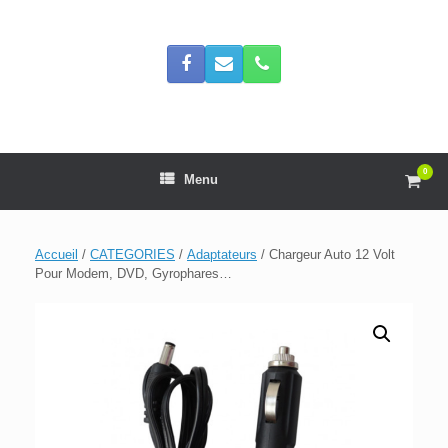
Skip
to
content
0
View
Menu
shop
cart
Accueil
/
CATEGORIES
/
Adaptateurs
/ Chargeur Auto 12 Volt
Pour Modem, DVD, Gyrophares…