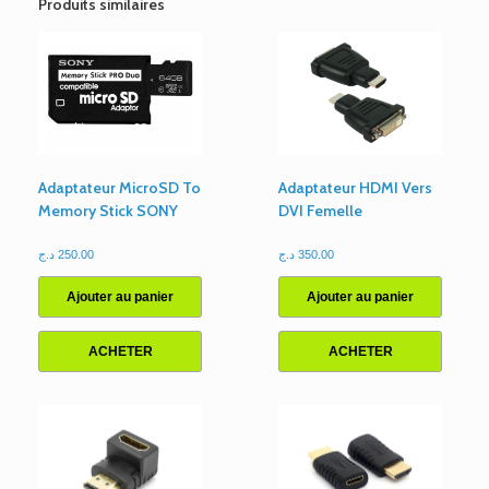
Produits similaires
Adaptateur MicroSD To
Adaptateur HDMI Vers
Memory Stick SONY
DVI Femelle
د.ج
250.00
د.ج
350.00
Ajouter au panier
Ajouter au panier
ACHETER
ACHETER