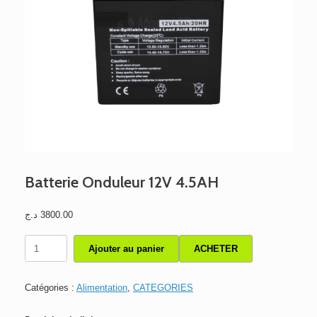
Batterie Onduleur 12V 4.5AH
د.ج
3800.00
quantité
Ajouter au panier
ACHETER
de
Batterie
Onduleur
Catégories :
Alimentation
,
CATEGORIES
12V
4.5AH