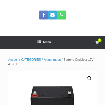
Skip
to
content
0
View
Menu
shop
cart
Accueil
/
CATEGORIES
/
Alimentation
/ Batterie Onduleur 12V
4.5AH