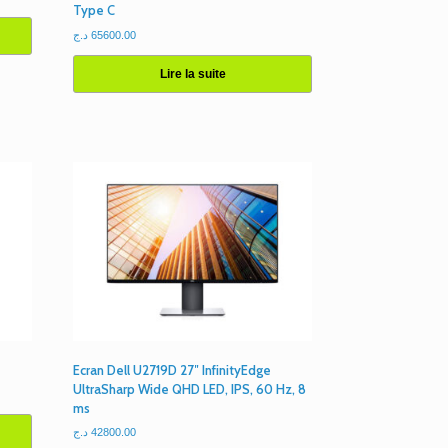
Type C
د.ج
65600.00
Lire la suite
Ecran Dell U2719D 27″ InfinityEdge
UltraSharp Wide QHD LED, IPS, 60 Hz, 8
ms
د.ج
42800.00