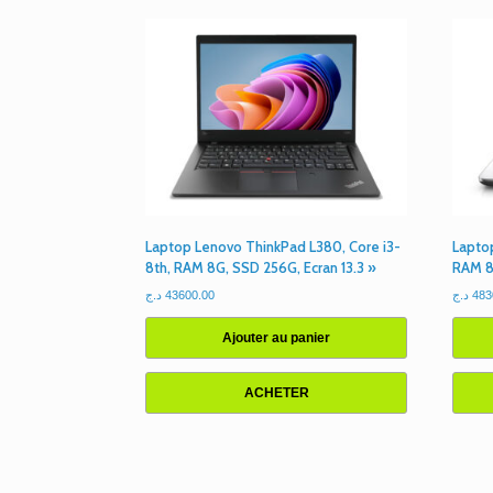
Laptop Lenovo ThinkPad L380, Core i3-
Lapto
8th, RAM 8G, SSD 256G, Ecran 13.3 »
RAM 8
د.ج
43600.00
د.ج
483
Ajouter au panier
ACHETER