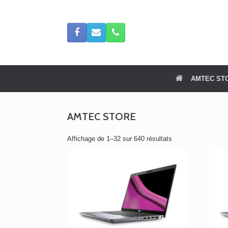
Skip
to
content
AMTEC ST
AMTEC STORE
Trié
Affichage de 1–32 sur 640 résultats
du
plus
récent
au
plus
ancien