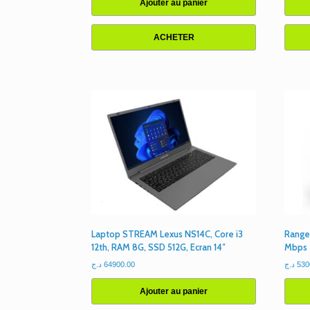
Ajouter au panier
ACHETER
Laptop STREAM Lexus NS14C, Core i3
Range
12th, RAM 8G, SSD 512G, Ecran 14″
Mbps
د.ج
64900.00
د.ج
530
Ajouter au panier