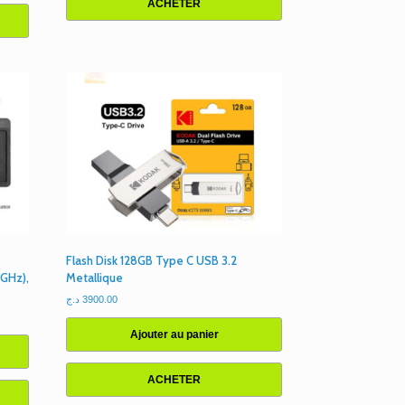
ACHETER
Flash Disk 128GB Type C USB 3.2
 GHz),
Metallique
د.ج
3900.00
Ajouter au panier
ACHETER