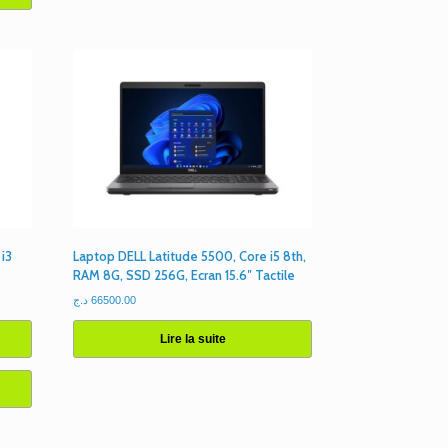
 i3
Laptop DELL Latitude 5500, Core i5 8th,
RAM 8G, SSD 256G, Ecran 15.6″ Tactile
د.ج
66500.00
Lire la suite