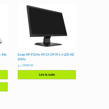
-4th,
Ecran HP P204v 49.53 CM 19.5 » LED HD
60Hz
د.ج
15500.00
Lire la suite