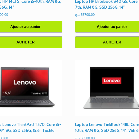
p HP 14CFS, Core i5-10th, RAM 8G,
Laptop HP EliteBook 840 G5, Core 
56G, 14″
7th, RAM 8G, SSD 256G, 14″
00.00
د.ج
55700.00
Ajouter au panier
Ajouter au panier
ACHETER
ACHETER
p Lenovo ThinkPad T570, Core i5-
Laptop Lenovo TinkBook 14IIL, Core
AM 8G, SSD 256G, 15.6″ Tactile
10th, RAM 8G, SSD 256G, 14″, Wifi 6
00.00
د.ج
65500.00