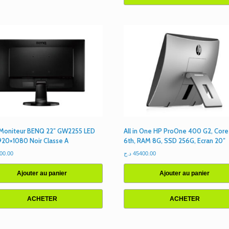
 Moniteur BENQ 22″ GW2255 LED
All in One HP ProOne 400 G2, Core
920×1080 Noir Classe A
6th, RAM 8G, SSD 256G, Ecran 20″
00.00
د.ج
45400.00
Ajouter au panier
Ajouter au panier
ACHETER
ACHETER