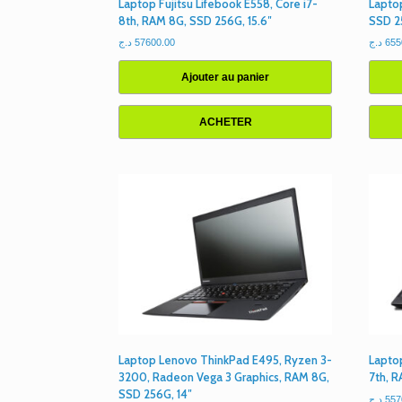
Laptop Fujitsu Lifebook E558, Core i7-
Lapto
8th, RAM 8G, SSD 256G, 15.6″
SSD 2
د.ج
57600.00
د.ج
655
Ajouter au panier
ACHETER
Laptop Lenovo ThinkPad E495, Ryzen 3-
Lapto
3200, Radeon Vega 3 Graphics, RAM 8G,
7th, R
SSD 256G, 14″
د.ج
557