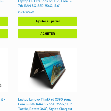
i5-
Laptop HP EliteBook 850 G5, Core i5-
7th, RAM 8G, SSD 256G, 15.6″
د.ج
57900.00
Ajouter au panier
ACHETER
 i5-
Laptop Lenovo ThinkPad X390 Yoga,
Core i5-8th, RAM 8G, SSD 256G, 13.3″
Tactile, Rotatif 360°, Stylet, Chargeur