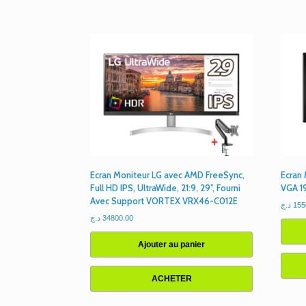
Ecran Moniteur LG avec AMD FreeSync,
Ecran
Full HD IPS, UltraWide, 21:9, 29”, Fourni
VGA 1
Avec Support VORTEX VRX46-C012E
د.ج
155
د.ج
34800.00
Ajouter au panier
ACHETER