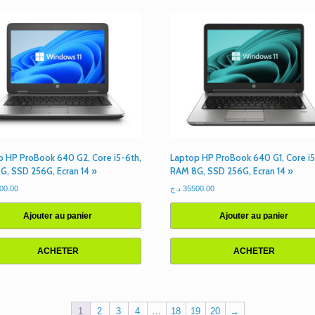
p HP ProBook 640 G2, Core i5-6th,
Laptop HP ProBook 640 G1, Core i5
G, SSD 256G, Ecran 14 »
RAM 8G, SSD 256G, Ecran 14 »
00.00
د.ج
35500.00
Ajouter au panier
Ajouter au panier
ACHETER
ACHETER
1
2
3
4
…
18
19
20
→