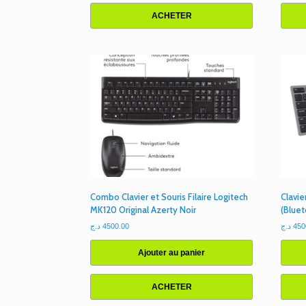
ACHETER
Combo Clavier et Souris Filaire Logitech
Clavie
MK120 Original Azerty Noir
(Bluet
د.ج
4500.00
د.ج
450
Ajouter au panier
ACHETER