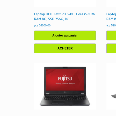
Laptop DELL Latitude 5410, Core i5-10th,
Laptop
RAM 8G, SSD 256G, 14″
RAM 8
د.ج
64800.00
د.ج
599
Ajouter au panier
ACHETER