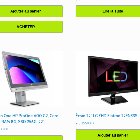
Ajouter au panier
Lire la suite
ACHETER
l in One HP ProOne 600 G2, Core
Écran 22″ LG FHD Flatron 22EN33S
h, RAM 8G, SSD 256G, 22″
د.ج
15500.00
00.00
Ajouter au panier