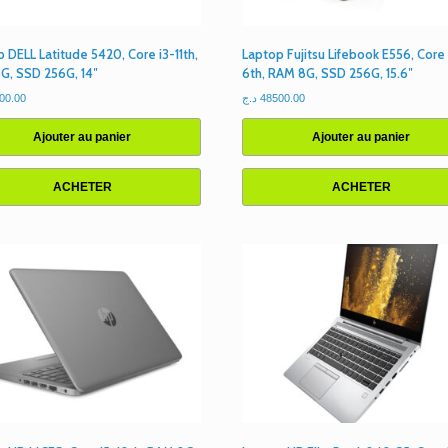
 DELL Latitude 5420, Core i3-11th,
Laptop Fujitsu Lifebook E556, Core 
G, SSD 256G, 14″
6th, RAM 8G, SSD 256G, 15.6″
00.00
د.ج
48500.00
Ajouter au panier
Ajouter au panier
ACHETER
ACHETER