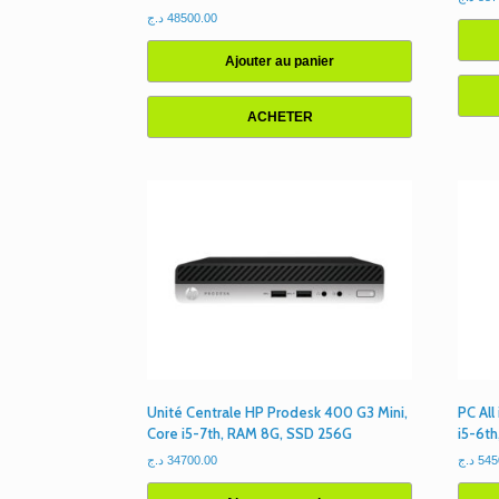
د.ج
48500.00
Ajouter au panier
ACHETER
Unité Centrale HP Prodesk 400 G3 Mini,
PC Al
Core i5-7th, RAM 8G, SSD 256G
i5-6t
د.ج
34700.00
د.ج
545