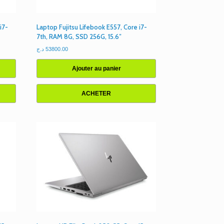
i7-
Laptop Fujitsu Lifebook E557, Core i7-
7th, RAM 8G, SSD 256G, 15.6″
د.ج
53800.00
Ajouter au panier
ACHETER